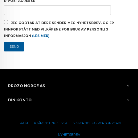
E-POSTADRESSE
JEG GODTAR AT DERE SENDER MEG NYHETSBREV, OG ER
INNFORSTÅTT MED VILKÅRENE FOR BRUK AV PERSONLIG
INFORMASJON
(LES MER)
PROZO NORGE AS
DIN KONTO
FRAKT
KJØPSBETINGELSER
SIKKERHET OG PERSONVERN
NYHETSBREV