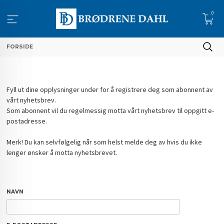
Gå
0
til
innholdet
FORSIDE
Fyll ut dine opplysninger under for å registrere deg som abonnent av
vårt nyhetsbrev.
Som abonnent vil du regelmessig motta vårt nyhetsbrev til oppgitt e-
postadresse.
Merk! Du kan selvfølgelig når som helst melde deg av hvis du ikke
lenger ønsker å motta nyhetsbrevet.
NAVN